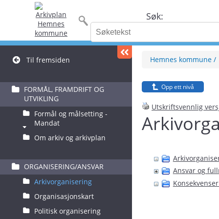
Søk:
Hemnes kommune
Til fremsiden
Opp ett nivå
FORMÅL, FRAMDRIFT OG
UTVIKLING
Utskriftsvennlig ver
Formål og målsetting -
Arkivorga
Mandat
Om arkiv og arkivplan
Arkivorganise
ORGANISERING/ANSVAR
Ansvar og ful
Arkivorganisering
Konsekvenser 
Organisasjonskart
Politisk organisering